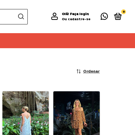
0
Olá!
Faça login
Ou cadastre-se
Ordenar