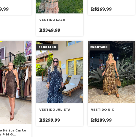
9,99
R$269,99
VESTIDO DALA
R$349,99
ESGOTADO
ESGOTADO
VESTIDO JULIETA
VESTIDO NIC
R$299,99
R$189,99
o Kárita Curto
s P M G