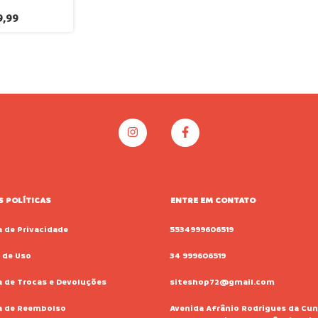
te Festa
9,99
 POLÍTICAS
ENTRE EM CONTATO
a de Privacidade
5534999606519
 de Uso
34 999606519
a de Trocas e Devoluções
siteshop72@gmail.com
ca de Reembolso
Avenida Afrânio Rodrigues da Cun