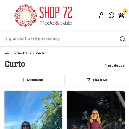
0
Início
>
Vestidos
>
Curto
Curto
4 produtos
ORDENAR
FILTRAR